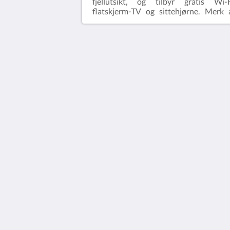
fjellutsikt, og tilbyr gratis Wi-F
flatskjerm-TV og sittehjørne. Merk 
prisen gjelder for 2 personer.. Romm
har plass for opptil 3 gjester (
hotellregler).Gratis WiFi!
Glenwood Springs Inn
141 W 6th St
Glenwood Springs CO 81601
United States
+1 970-945-5438
gsrez@outlook.com
2026
All rights reserved