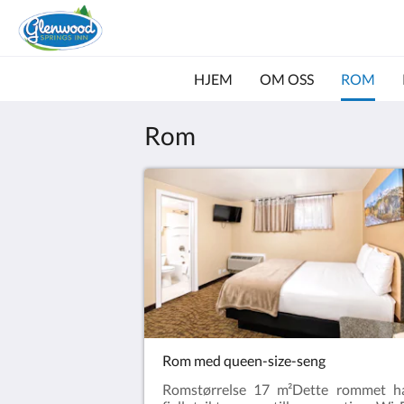
HJEM
OM OSS
ROM
Rom
Rom med queen-size-seng
Romstørrelse 17 m²Dette rommet h