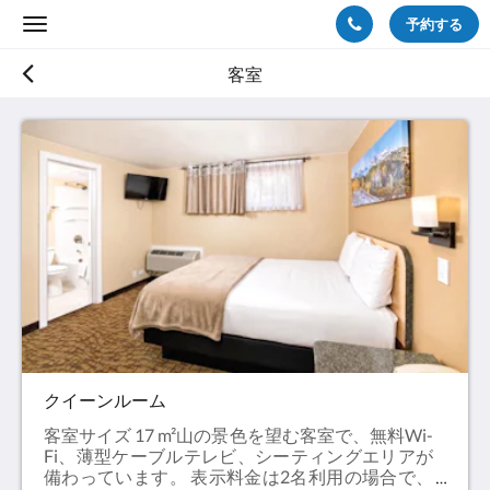
予約する
Toggle
navigation
客室
クイーンルーム
客室サイズ 17 m²山の景色を望む客室で、無料Wi-
Fi、薄型ケーブルテレビ、シーティングエリアが
備わっています。 表示料金は2名利用の場合で、