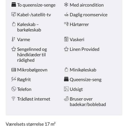
Faciliteter
på
To queensize-senge
Med aircondition
knapperne
næste
Kabel-/satellit-tv
Daglig roomservice
og
forrige.
Køleskab –
Hårtørrer
barkøleskab
Varme
Vaskeri
Sengelinned og
Linen Provided
håndklæder til
rådighed
Mikrobølgeovn
Minikøleskab
Røgfrit
Queensize-seng
Telefon
Udsigt
Trådløst internet
Bruser over
badekar/boblebad
Værelsets størrelse 17 m²