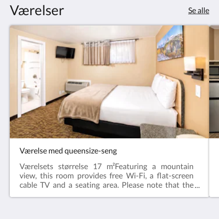
Værelser
Se alle
Værelse med queensize-seng
Værelsets størrelse 17 m²Featuring a mountain
view, this room provides free Wi-Fi, a flat-screen
cable TV and a seating area. Please note that the
room rate is based on 2 guests. Maximum
occupancy is 3 guests (see Hotel Policies).Gratis wi-
fi